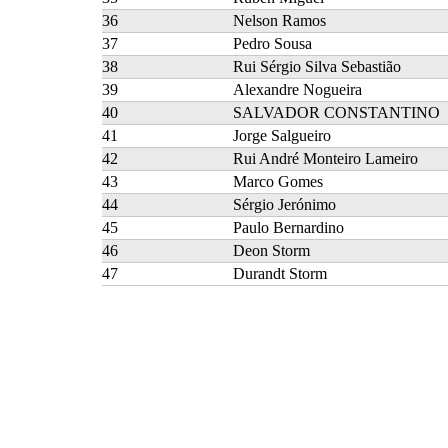
36
Nelson Ramos
37
Pedro Sousa
38
Rui Sérgio Silva Sebastião
39
Alexandre Nogueira
40
SALVADOR CONSTANTINO
41
Jorge Salgueiro
42
Rui André Monteiro Lameiro
43
Marco Gomes
44
Sérgio Jerónimo
45
Paulo Bernardino
46
Deon Storm
47
Durandt Storm