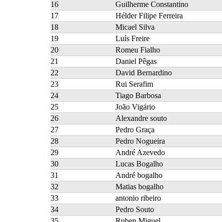
16
Guilherme Constantino
17
Hélder Filipe Ferreira
18
Micael Silva
19
Luís Freire
20
Romeu Fialho
21
Daniel Pêgas
22
David Bernardino
23
Rui Serafim
24
Tiago Barbosa
25
João Vigário
26
Alexandre souto
27
Pedro Graça
28
Pedro Nogueira
29
André Azevedo
30
Lucas Bogalho
31
André bogalho
32
Matias bogalho
33
antonio ribeiro
34
Pedro Souto
35
Ruben Miguel