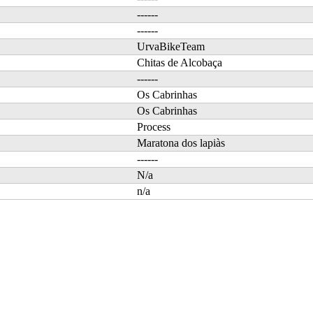
------
------
UrvaBikeTeam
Chitas de Alcobaça
------
Os Cabrinhas
Os Cabrinhas
Process
Maratona dos lapiàs
------
N/a
n/a