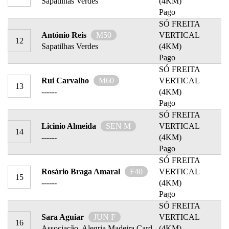
Sapatilhas Verdes
(4KM)
Pago
SÓ FREITA
António Reis
M50
VERTICAL
12
Sapatilhas Verdes
(4KM)
Pago
SÓ FREITA
Rui Carvalho
M60
VERTICAL
13
------
(4KM)
Pago
SÓ FREITA
Licinio Almeida
SEN M
VERTICAL
14
------
(4KM)
Pago
SÓ FREITA
Rosário Braga Amaral
F40
VERTICAL
15
------
(4KM)
Pago
SÓ FREITA
Sara Aguiar
JUN F
VERTICAL
16
Associação Alegria Madeira Card
(4KM)