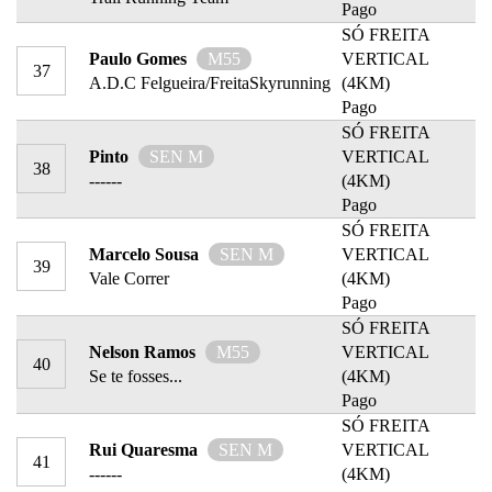
Pago
SÓ FREITA
Paulo Gomes
M55
VERTICAL
37
A.D.C Felgueira/FreitaSkyrunning
(4KM)
Pago
SÓ FREITA
Pinto
SEN M
VERTICAL
38
------
(4KM)
Pago
SÓ FREITA
Marcelo Sousa
SEN M
VERTICAL
39
Vale Correr
(4KM)
Pago
SÓ FREITA
Nelson Ramos
M55
VERTICAL
40
Se te fosses...
(4KM)
Pago
SÓ FREITA
Rui Quaresma
SEN M
VERTICAL
41
------
(4KM)