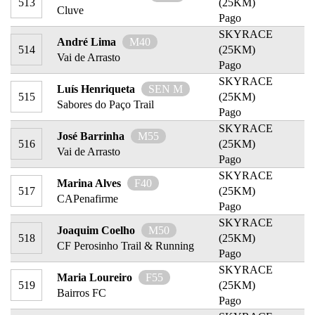
513
(25KM)
Cluve
Pago
SKYRACE
André Lima
M40
514
(25KM)
Vai de Arrasto
Pago
SKYRACE
Luís Henriqueta
SEN M
515
(25KM)
Sabores do Paço Trail
Pago
SKYRACE
José Barrinha
M55
516
(25KM)
Vai de Arrasto
Pago
SKYRACE
Marina Alves
F40
517
(25KM)
CAPenafirme
Pago
SKYRACE
Joaquim Coelho
M50
518
(25KM)
CF Perosinho Trail & Running
Pago
SKYRACE
Maria Loureiro
F55
519
(25KM)
Bairros FC
Pago