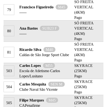
SÓ FREITA
Francisco Figueiredo
M45
VERTICAL
79
------
(4KM)
Pago
SÓ FREITA
Ana Bastos
SUB23 F
VERTICAL
80
------
(4KM)
Pago
SÓ FREITA
Ricardo Silva
M40
VERTICAL
81
Caldas de São Jorge Sport Clube
(4KM)
Pago
Carlos Lopes
M55
SKYRACE
503
Escola de Atletismo Carlos
(25KM)
Lopes/Lusitano
Pago
SKYRACE
Carlos Mesquita
SEN M
504
(25KM)
Clube Naval São Vicente
Pago
SKYRACE
Filipe Marques
M45
505
(25KM)
CAPenafirme