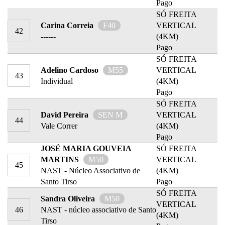
Pago
SÓ FREITA
Carina Correia
F40
VERTICAL
42
------
(4KM)
Pago
SÓ FREITA
Adelino Cardoso
M55
VERTICAL
43
Individual
(4KM)
Pago
SÓ FREITA
David Pereira
SEN M
VERTICAL
44
Vale Correr
(4KM)
Pago
JOSÉ MARIA GOUVEIA
SÓ FREITA
MARTINS
M50
VERTICAL
45
NAST - Núcleo Associativo de
(4KM)
Santo Tirso
Pago
SÓ FREITA
Sandra Oliveira
M50
VERTICAL
46
NAST - núcleo associativo de Santo
(4KM)
Tirso