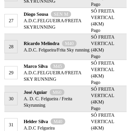
SKYRUNNING
Pago
SÓ FREITA
Diogo Sousa
SEN M
VERTICAL
27
A.D.C.FELGUEIRA/FREITA
(4KM)
SKYRUNNING
Pago
SÓ FREITA
Ricardo Melindra
M40
VERTICAL
28
A.D.C. Felgueira/Frita Sky running
(4KM)
Pago
SÓ FREITA
Marco Silva
M45
VERTICAL
29
A.D.C.FELGUEIRA/FREITA
(4KM)
SKY RUNNING
Pago
SÓ FREITA
José Aguiar
M60
VERTICAL
30
A. D. C. Felgueira / Freita
(4KM)
Skyrunning
Pago
SÓ FREITA
Helder Silva
M40
VERTICAL
31
A.D.C Felgueira
(4KM)