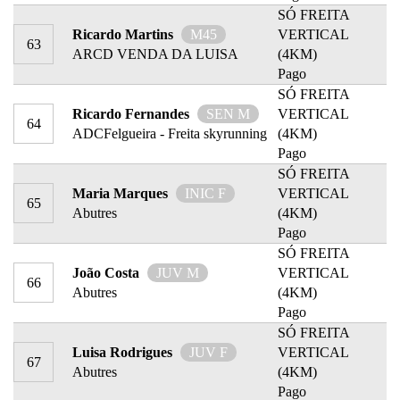
SÓ FREITA
Ricardo Martins
M45
VERTICAL
63
ARCD VENDA DA LUISA
(4KM)
Pago
SÓ FREITA
Ricardo Fernandes
SEN M
VERTICAL
64
ADCFelgueira - Freita skyrunning
(4KM)
Pago
SÓ FREITA
Maria Marques
INIC F
VERTICAL
65
Abutres
(4KM)
Pago
SÓ FREITA
João Costa
JUV M
VERTICAL
66
Abutres
(4KM)
Pago
SÓ FREITA
Luisa Rodrigues
JUV F
VERTICAL
67
Abutres
(4KM)
Pago