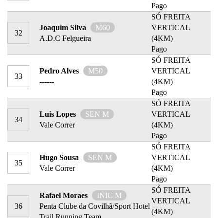
Pago
SÓ FREITA
Joaquim Silva
M60
VERTICAL
32
A.D.C Felgueira
(4KM)
Pago
SÓ FREITA
Pedro Alves
M50
VERTICAL
33
------
(4KM)
Pago
SÓ FREITA
Luis Lopes
SEN M
VERTICAL
34
Vale Correr
(4KM)
Pago
SÓ FREITA
Hugo Sousa
SEN M
VERTICAL
35
Vale Correr
(4KM)
Pago
SÓ FREITA
Rafael Moraes
INIC M
VERTICAL
36
Penta Clube da Covilhã/Sport Hotel
(4KM)
Trail Running Team