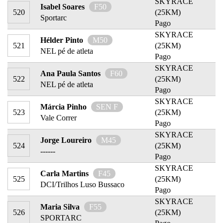
SKYRACE
Isabel Soares
F50
520
(25KM)
Sportarc
Pago
SKYRACE
Hélder Pinto
M50
521
(25KM)
NEL pé de atleta
Pago
SKYRACE
Ana Paula Santos
F60
522
(25KM)
NEL pé de atleta
Pago
SKYRACE
Márcia Pinho
SEN F
523
(25KM)
Vale Correr
Pago
SKYRACE
Jorge Loureiro
M45
524
(25KM)
------
Pago
SKYRACE
Carla Martins
F45
525
(25KM)
DCI/Trilhos Luso Bussaco
Pago
SKYRACE
Maria Silva
F55
526
(25KM)
SPORTARC