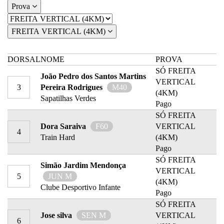
Prova
FREITA VERTICAL (4KM)
DORSAL
NOME
PROVA
SÓ FREITA
João Pedro dos Santos Martins
VERTICAL
3
Pereira Rodrigues
M40
(4KM)
Sapatilhas Verdes
Pago
SÓ FREITA
Dora Saraiva
F60
VERTICAL
4
Train Hard
(4KM)
Pago
SÓ FREITA
Simão Jardim Mendonça
VERTICAL
5
JUN M
(4KM)
Clube Desportivo Infante
Pago
SÓ FREITA
Jose silva
SEN M
VERTICAL
6