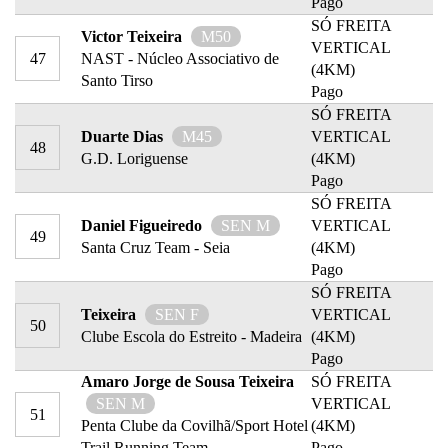
Pago
SÓ FREITA
Victor Teixeira
M50
VERTICAL
47
NAST - Núcleo Associativo de
(4KM)
Santo Tirso
Pago
SÓ FREITA
Duarte Dias
M45
VERTICAL
48
G.D. Loriguense
(4KM)
Pago
SÓ FREITA
Daniel Figueiredo
SEN M
VERTICAL
49
Santa Cruz Team - Seia
(4KM)
Pago
SÓ FREITA
Teixeira
SEN F
VERTICAL
50
Clube Escola do Estreito - Madeira
(4KM)
Pago
Amaro Jorge de Sousa Teixeira
SÓ FREITA
SEN M
VERTICAL
51
Penta Clube da Covilhã/Sport Hotel
(4KM)
Trail Running Team
Pago