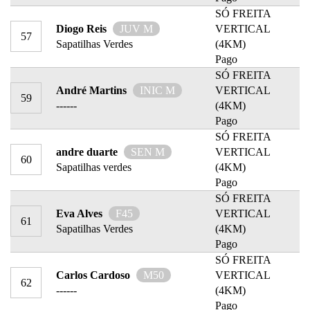
SÓ FREITA
Diogo Reis
JUV M
VERTICAL
57
Sapatilhas Verdes
(4KM)
Pago
SÓ FREITA
André Martins
INIC M
VERTICAL
59
------
(4KM)
Pago
SÓ FREITA
andre duarte
SEN M
VERTICAL
60
Sapatilhas verdes
(4KM)
Pago
SÓ FREITA
Eva Alves
F45
VERTICAL
61
Sapatilhas Verdes
(4KM)
Pago
SÓ FREITA
Carlos Cardoso
M50
VERTICAL
62
------
(4KM)
Pago