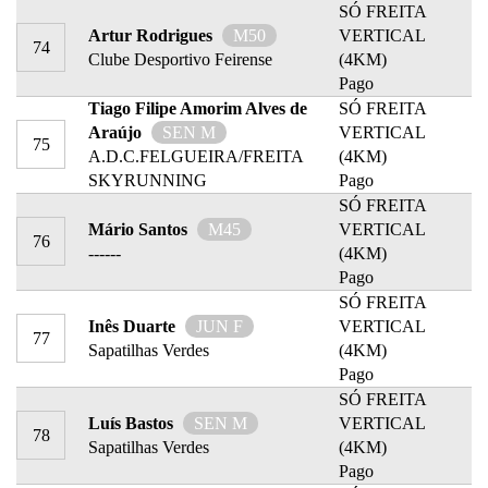
SÓ FREITA
Artur Rodrigues
M50
VERTICAL
74
Clube Desportivo Feirense
(4KM)
Pago
Tiago Filipe Amorim Alves de
SÓ FREITA
Araújo
SEN M
VERTICAL
75
A.D.C.FELGUEIRA/FREITA
(4KM)
SKYRUNNING
Pago
SÓ FREITA
Mário Santos
M45
VERTICAL
76
------
(4KM)
Pago
SÓ FREITA
Inês Duarte
JUN F
VERTICAL
77
Sapatilhas Verdes
(4KM)
Pago
SÓ FREITA
Luís Bastos
SEN M
VERTICAL
78
Sapatilhas Verdes
(4KM)
Pago