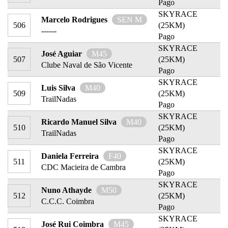
Pago
SKYRACE
Marcelo Rodrigues
SEN M
506
(25KM)
------
Pago
SKYRACE
José Aguiar
M45
507
(25KM)
Clube Naval de São Vicente
Pago
SKYRACE
Luis Silva
M40
509
(25KM)
TrailNadas
Pago
SKYRACE
Ricardo Manuel Silva
M40
510
(25KM)
TrailNadas
Pago
SKYRACE
Daniela Ferreira
F40
511
(25KM)
CDC Macieira de Cambra
Pago
SKYRACE
Nuno Athayde
M50
512
(25KM)
C.C.C. Coimbra
Pago
SKYRACE
José Rui Coimbra
M45